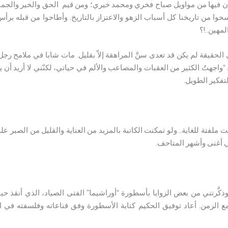
 كان فيها من مواويل صباح فخري ومحمد خيري؛ ومن قيم الحق والخير والجما
 من تاريخنا كل أسباب الزهو والاعتزاز بالتاريخ. وأطاحوا من قبله برأس 
لمهين..!؟
 الحقيقة لم يكن قد تعدى سنَّ المراهقة إلاّ بقليل. مات شابا في ملامح رج
“واجهتُ الكثير من العقبات والمصاعب والألم في حياتي، لكنّني لا أريد أن 
لتفكير الطويل.
ملفتة للغاية.. ولو تمكنت الكاتبة بالمزيد من العناية والقليل من الصبر
ي أغنى وأشهر المتاحف.
وذكَّرتني من بعض الزوايا بأسطورة “أوراشيما” الفتى الصياد، الذي أنقذ 
 مع الزمن. أعاد توفيق الحكيم كتابة الأسطورة وفق قناعاته وفلسفته في