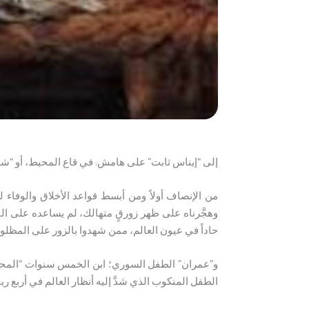
إلى “إيناس ثابت” على هامش: في قاع المحيط، أو “شهر
من الإنصاف أولاً ومن أبسط قواعد الأخلاق والوفاء لل
وهجَّرناه على ظهر زورقٍ متهالك، لم يساعده على النج
حاداً في عيون العالم، ممن شهدوا بالزور على المظلو
و”عمران” الطفل السوري؛ ابن الخمس سنوات “المحصو
الطفل المنكوب الذي شدَّ إليه أنظار العالم في أربع ري