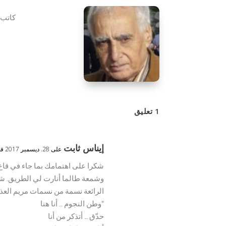
كاتب 
1 تعليق
إيناس ثابت
على 28. ديسمبر 2017 في 0:21
شكرا على اهتمامك بما جاء في قاع ا
وشمعة طالما أنارت لي الطريق. شرّ
الرائعة نسمة من نسمات مريم العذر
“وطن النجوم … أنا هنا
حدّق … أتذكر من أنا