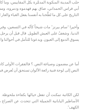
حلب المدينة المنكوبة المدمَّرة بكل المقاييس، وما
أبي فراس الحمداني، ضاق بهم فهدموه ودمروه، ومسحوا
التاريخ على كل ما لطَّخنا به أنفسنا بفعل الغباء والعار ا
وأخيرا “سام بيرنز” مات شيخاً كأنّه في التسعين، وفي
الدنيا، وشغفٌ على العيش الطويل. قال قبل أن يرحل: 
يسوق الدمع إلى العيون. ويدعونا للتأمل في أحوالنا وا
أما عن مضمون وصياغة النص..؟ فالفقرات الأولى كانت 
النص إلى لوحة فنية رائعة الألوان تستحق أن تُعرض ف
لكن الكاتبة تمكنت أن تفعل خيالها بكفاءة ملحوظة. 
الأساطير اليابانية الجميلة التي تتحدث عن الصراع
الكهف”.