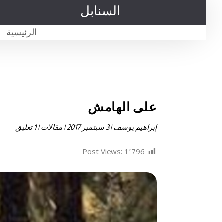
السنابل
الرئيسية
على الهامش
إبراهيم يوسف
|
3 سبتمبر 2017
|
مقالات
|
1 تعليق
Post Views:
1٬796