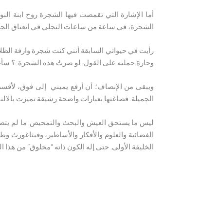
أما الإشارة التي تقمصت فيها الشجرة روح ابنة ال
الشجرة، في ساعة من ساعات التجلي في انعتاق الجس
رأيت في حيواتي السابقة أنني كنت شجرة وارفة الظلا
وحارة حملته على القول: لو صرتُ هذه الشجرة..؟ سأح
ويبقى من الإنصاف؛ أن أرفع يميني إلى فوق، لأقسم
الجميلة. فصاغتها بعبارات واضحة رشيقة تميزت بالالتفا
ليس ما يستحق العيش والبحث والتمحيص. ما لم يتصل 
الفضائية والعلوم والأفكار والأساطير، وفيتاغورث وطاغ
الخليقة الأولى. حتى إله الكون ذاته “مخلوق” من هذا ا