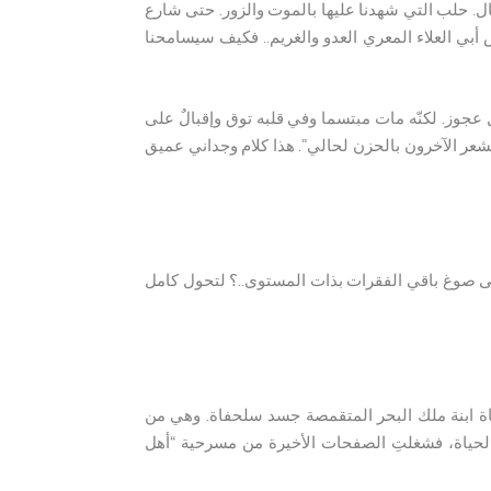
ل. حلب التي شهدنا عليها بالموت والزور. حتى شارع
أبي العلاء المعري العدو والغريم.. فكيف سيسامحنا
ل عجوز. لكنّه مات مبتسما وفي قلبه توق وإقبالٌ على
يشعر الآخرون بالحزن لحالي”. هذا كلام وجداني عميق
 على صوغ باقي الفقرات بذات المستوى..؟ لتحول كامل
حياة ابنة ملك البحر المتقمصة جسد سلحفاة. وهي من
 الحياة، فشغلتِ الصفحات الأخيرة من مسرحية “أهل