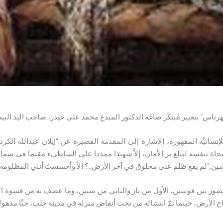
ناس” بتعبير مُبتكَر صاغه الدكتور المبدع محمد على حيدر، صاحب اليد البي
إنسانيَّة المقهورة، الإشارة إلى المقدمة القصيرة عن “إيلان عبدالله الكرد
اة بنفسه ليبلغ بر الأمان، إلاَّ شهيدا ممددا على الشاطىء مقيما في ضمائرن
مين.”لم يقع ظلم على مخلوق في آخر الأرض..؟ إلاَّ وأحسستُ أنني المظلومة
ر بين قوسين، الأول من نار والثاني من سنين، وما عصف به من قسوة السن
اح الأرض، حينما تمّ انتشاله من تحت أنقاض منزله في مدينة حلب، حيَّا مذهولا