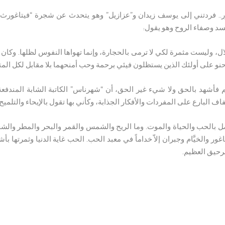
نور.. فردتني إلى يوسف زيدان و”عزازيل” وهو يتحدث عن شجرة “فيتاغورث”
د وصفاء الروح وهو يقول:
ل، وليست مثمرة لكي لا ترمى بالحجارة، وإنما تهواها النفوس لظلها. وكان
نو على أولئك الذين يستظلون فيئي برحمة وحب أمنحهما بلا مقابل لكل المت
 فأشهد بالحق ولا شيء غير الحق، أن “شهرناس” الكاتبة الشابة المندفع
ف البارع على المفردات والأفكار الجذابة، وكأني بها تقول بالإيحاء والتلميح:
بالحب والحياة والموت. وما الريح والشمس والقمر والبحر والمطر والشجر،
ور والخيَّام وجبران إلاّ خداماً في معبد الحب. الحب غاية الدنيا وثمرتها بأ
لرحيق العظيم.