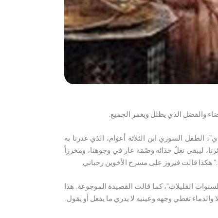
ضاء والفضل الذي يظلل ويغمر الجميع.
ي”، الطفل السوري ابن الثلاثة أعوام، الذي غدرنا به
ا، ليبقى نعلُ حذائه وصْمَة عار في وجوهنا، ومخرزاً
.” هكذا قالت فيروز على مسرح الأخوين رحباني.
وات القليلات”، كما قالت القصيدة الموجوعة. هذا
 والدماء تغطي وجهه وعينيه لا يدري ما يفعل أو يقول.